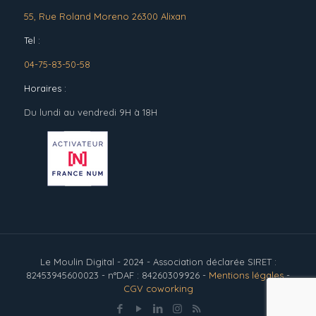
55, Rue Roland Moreno 26300 Alixan
Tel :
04-75-83-50-58
Horaires :
Du lundi au vendredi 9H à 18H
Le Moulin Digital - 2024 - Association déclarée SIRET :
82453945600023 - n°DAF : 84260309926 -
Mentions légales
-
CGV coworking