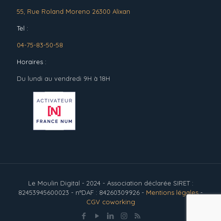
55, Rue Roland Moreno 26300 Alixan
Tel :
04-75-83-50-58
Horaires :
Du lundi au vendredi 9H à 18H
Le Moulin Digital - 2024 - Association déclarée SIRET :
82453945600023 - n°DAF : 84260309926 -
Mentions légales
-
CGV coworking