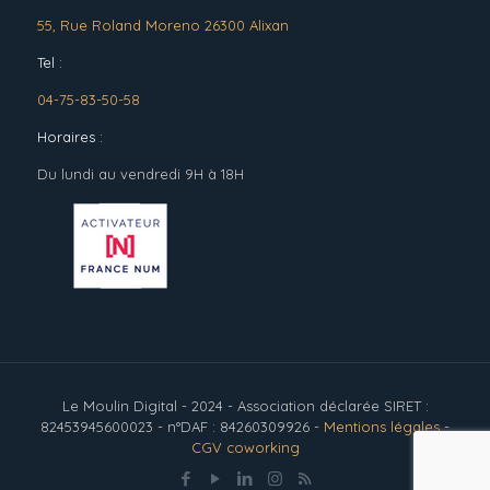
55, Rue Roland Moreno 26300 Alixan
Tel :
04-75-83-50-58
Horaires :
Du lundi au vendredi 9H à 18H
Le Moulin Digital - 2024 - Association déclarée SIRET :
82453945600023 - n°DAF : 84260309926 -
Mentions légales
-
CGV coworking