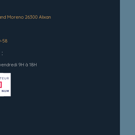
and Moreno 26300 Alixan
0-58
:
 vendredi 9H à 18H