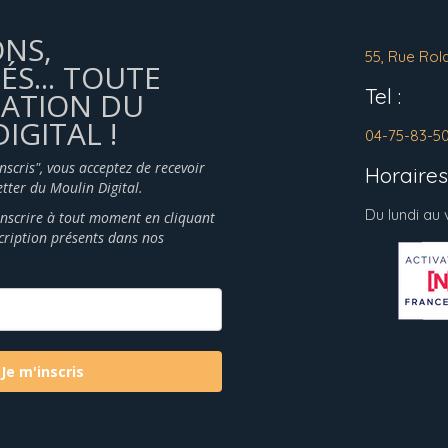
ONS,
55, Rue Rol
ÉS... TOUTE
Tel :
MATION DU
IGITAL !
04-75-83-5
inscris", vous acceptez de recevoir
Horaires 
tter du Moulin Digital.
Du lundi au
nscrire à tout moment en cliquant
scription présents dans nos
Je m'inscris