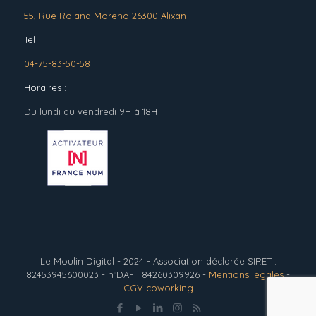
55, Rue Roland Moreno 26300 Alixan
Tel :
04-75-83-50-58
Horaires :
Du lundi au vendredi 9H à 18H
Le Moulin Digital - 2024 - Association déclarée SIRET :
82453945600023 - n°DAF : 84260309926 -
Mentions légales
-
CGV coworking