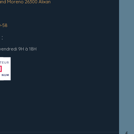
and Moreno 26300 Alixan
0-58
:
 vendredi 9H à 18H