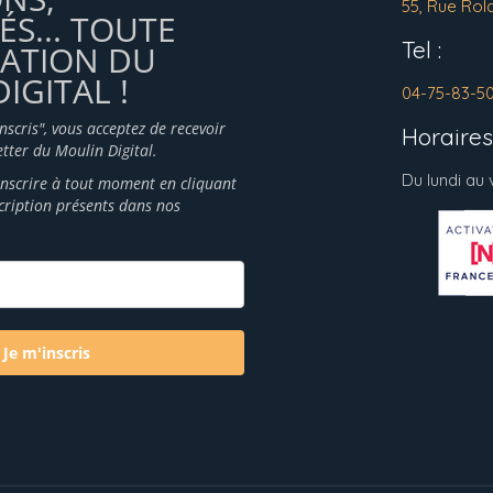
55, Rue Rol
ÉS... TOUTE
Tel :
MATION DU
IGITAL !
04-75-83-5
inscris", vous acceptez de recevoir
Horaires 
tter du Moulin Digital.
Du lundi au
nscrire à tout moment en cliquant
scription présents dans nos
Je m'inscris