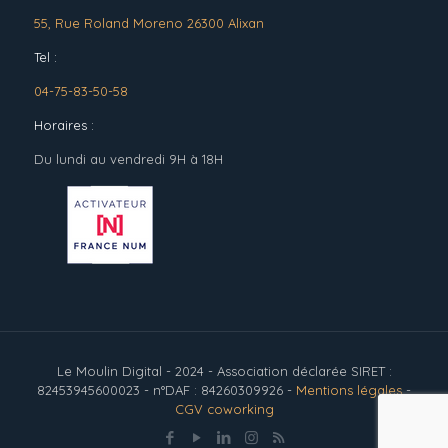
55, Rue Roland Moreno 26300 Alixan
Tel :
04-75-83-50-58
Horaires :
Du lundi au vendredi 9H à 18H
Le Moulin Digital - 2024 - Association déclarée SIRET :
82453945600023 - n°DAF : 84260309926 -
Mentions légales
-
CGV coworking