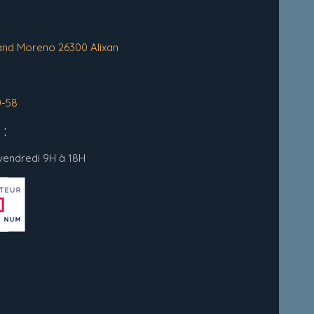
and Moreno 26300 Alixan
0-58
:
 vendredi 9H à 18H