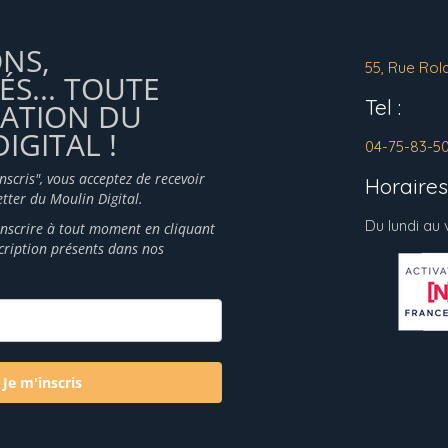
ONS,
55, Rue Rol
ÉS... TOUTE
Tel :
MATION DU
IGITAL !
04-75-83-5
inscris", vous acceptez de recevoir
Horaires 
tter du Moulin Digital.
Du lundi au
nscrire à tout moment en cliquant
scription présents dans nos
Je m'inscris