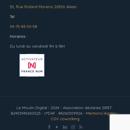
55, Rue Roland Moreno 26300 Alixan
Tel :
04-75-83-50-58
Horaires :
Du lundi au vendredi 9H à 18H
Le Moulin Digital - 2024 - Association déclarée SIRET :
82453945600023 - n°DAF : 84260309926 -
Mentions légales
-
CGV coworking