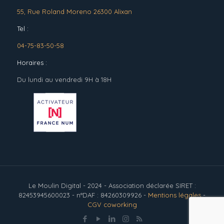
55, Rue Roland Moreno 26300 Alixan
Tel :
04-75-83-50-58
Horaires :
Du lundi au vendredi 9H à 18H
Le Moulin Digital - 2024 - Association déclarée SIRET :
82453945600023 - n°DAF : 84260309926 -
Mentions légales
-
CGV coworking