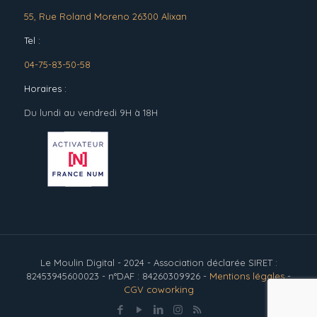
55, Rue Roland Moreno 26300 Alixan
Tel :
04-75-83-50-58
Horaires :
Du lundi au vendredi 9H à 18H
Le Moulin Digital - 2024 - Association déclarée SIRET :
82453945600023 - n°DAF : 84260309926 -
Mentions légales
-
CGV coworking