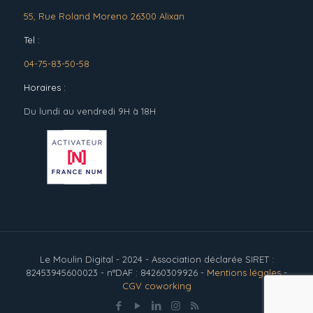
55, Rue Roland Moreno 26300 Alixan
Tel :
04-75-83-50-58
Horaires :
Du lundi au vendredi 9H à 18H
Le Moulin Digital - 2024 - Association déclarée SIRET :
82453945600023 - n°DAF : 84260309926 -
Mentions légales
-
CGV coworking