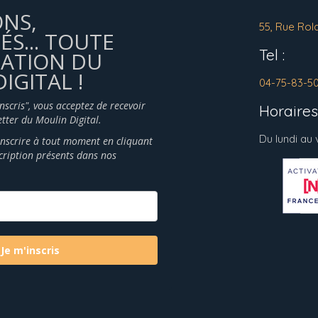
ONS,
55, Rue Rol
ÉS... TOUTE
Tel :
MATION DU
IGITAL !
04-75-83-5
inscris", vous acceptez de recevoir
Horaires 
tter du Moulin Digital.
Du lundi au
nscrire à tout moment en cliquant
scription présents dans nos
Je m'inscris