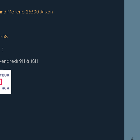
and Moreno 26300 Alixan
0-58
:
 vendredi 9H à 18H