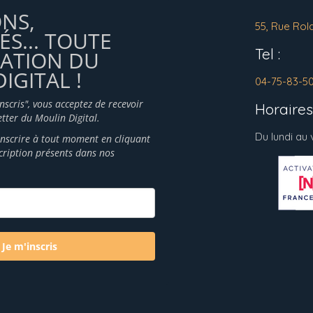
ONS,
55, Rue Rol
ÉS... TOUTE
Tel :
MATION DU
IGITAL !
04-75-83-5
inscris", vous acceptez de recevoir
Horaires 
tter du Moulin Digital.
Du lundi au
nscrire à tout moment en cliquant
scription présents dans nos
Je m'inscris