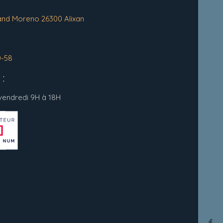
and Moreno 26300 Alixan
0-58
:
 vendredi 9H à 18H