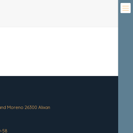
and Moreno 26300 Alixan
0-58