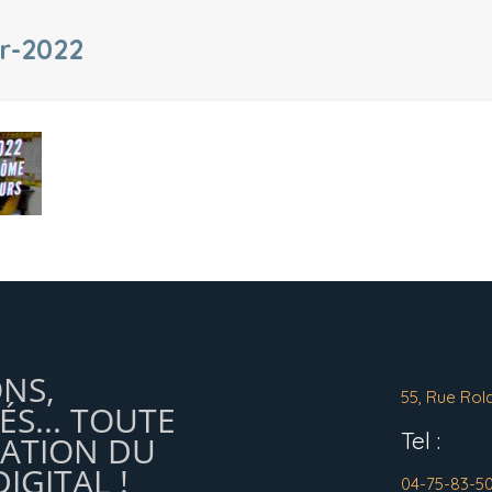
ur-2022
ONS,
55, Rue Rol
ÉS... TOUTE
Tel :
MATION DU
IGITAL !
04-75-83-5