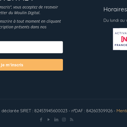
inscris", vous acceptez de recevoir
Horaires 
tter du Moulin Digital.
Du lundi au
nscrire à tout moment en cliquant
scription présents dans nos
Je m'inscris
ion déclarée SIRET : 82453945600023 - n°DAF : 84260309926 -
Ment