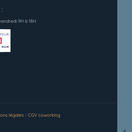
:
 vendredi 9H à 18H
ions légales
-
CGV coworking