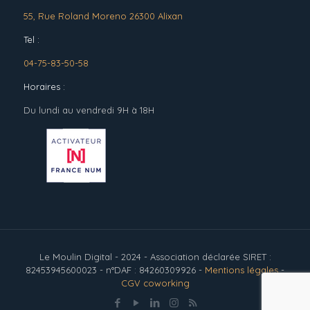
55, Rue Roland Moreno 26300 Alixan
Tel :
04-75-83-50-58
Horaires :
Du lundi au vendredi 9H à 18H
Le Moulin Digital - 2024 - Association déclarée SIRET :
82453945600023 - n°DAF : 84260309926 -
Mentions légales
-
CGV coworking