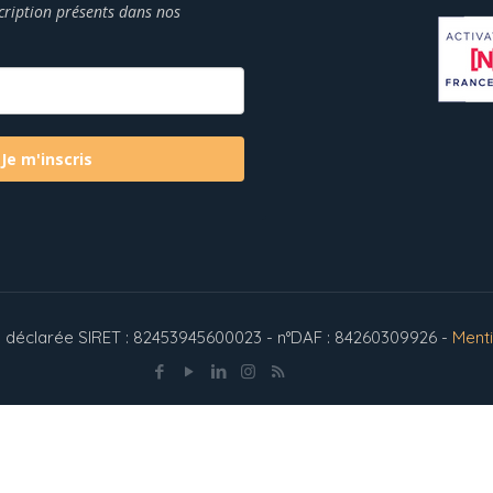
scription présents dans nos
Je m'inscris
ion déclarée SIRET : 82453945600023 - n°DAF : 84260309926 -
Ment