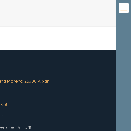
and Moreno 26300 Alixan
0-58
:
 vendredi 9H à 18H