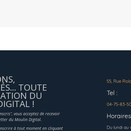
ONS,
55, Rue Rol
ÉS... TOUTE
Tel :
MATION DU
IGITAL !
04-75-83-5
inscris", vous acceptez de recevoir
Horaires 
tter du Moulin Digital.
Du lundi au
nscrire à tout moment en cliquant