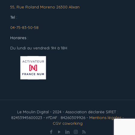
55, Rue Roland Moreno 26300 Alixan
Tel :
04-75-83-50-58
Horaires :
Du lundi au vendredi 9H à 18H
Le Moulin Digital - 2024 - Association déclarée SIRET :
82453945600023 - n°DAF : 84260309926 -
Mentions légales
-
CGV coworking