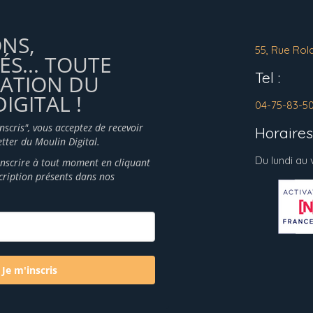
ONS,
55, Rue Rol
ÉS... TOUTE
Tel :
MATION DU
IGITAL !
04-75-83-5
inscris", vous acceptez de recevoir
Horaires 
tter du Moulin Digital.
Du lundi au
nscrire à tout moment en cliquant
scription présents dans nos
Je m'inscris