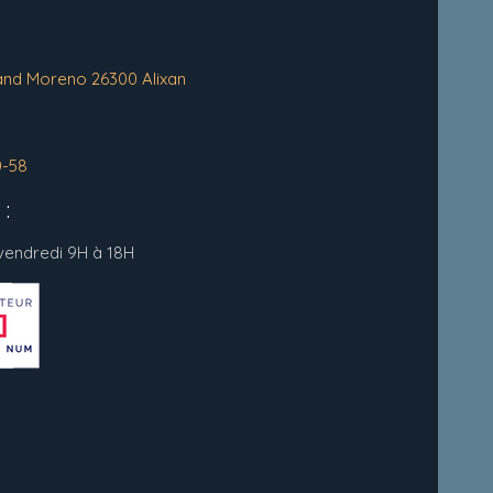
and Moreno 26300 Alixan
0-58
:
 vendredi 9H à 18H