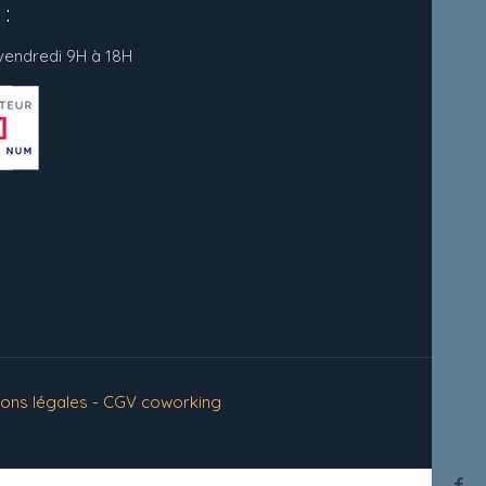
:
 vendredi 9H à 18H
ions légales
-
CGV coworking