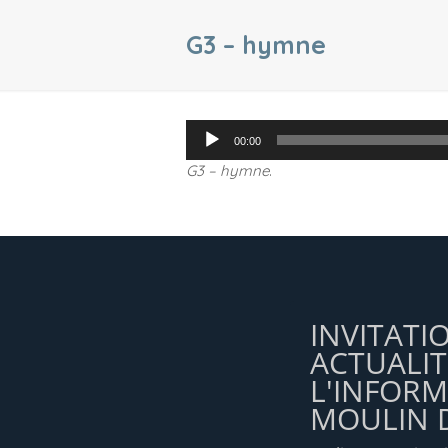
G3 – hymne
Lecteur
00:00
audio
G3 – hymne
.
INVITATI
ACTUALIT
L'INFOR
MOULIN D