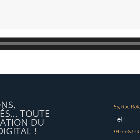
ONS,
55, Rue Rol
ÉS... TOUTE
Tel :
MATION DU
IGITAL !
04-75-83-5