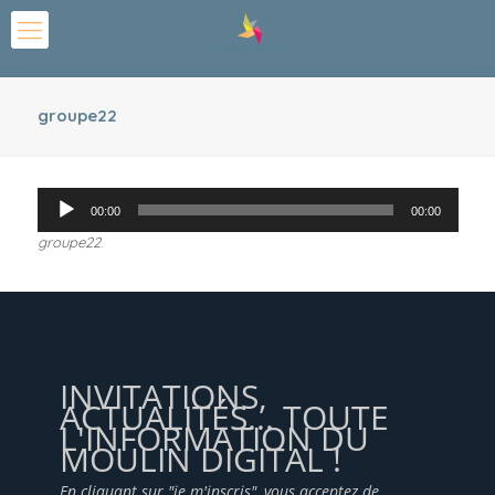
groupe22
Lecteur
00:00
00:00
audio
groupe22
.
INVITATIONS,
ACTUALITÉS... TOUTE
L'INFORMATION DU
MOULIN DIGITAL !
En cliquant sur "je m'inscris", vous acceptez de