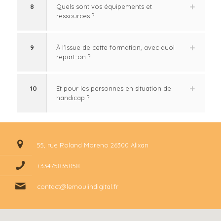
8
Quels sont vos équipements et
ressources ?
9
À l'issue de cette formation, avec quoi
repart-on ?
10
Et pour les personnes en situation de
handicap ?
55, rue Roland Moreno 26300 Alixan
+33475835058
contact@lemoulindigital.fr