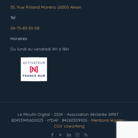
55, Rue Roland Moreno 26300 Alixan
Tel :
04-75-83-50-58
Horaires :
Du lundi au vendredi 9H à 18H
Le Moulin Digital - 2024 - Association déclarée SIRET :
82453945600023 - n°DAF : 84260309926 -
Mentions légales
-
CGV coworking