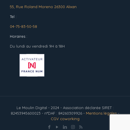
55, Rue Roland Moreno 26300 Alixan
Tel :
04-75-83-50-58
Horaires :
Du lundi au vendredi 9H à 18H
Le Moulin Digital - 2024 - Association déclarée SIRET :
82453945600023 - n°DAF : 84260309926 -
Mentions légales
-
CGV coworking