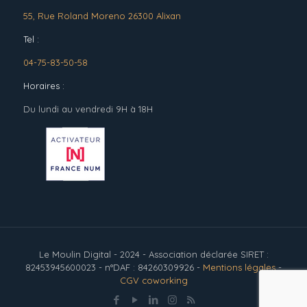
55, Rue Roland Moreno 26300 Alixan
Tel :
04-75-83-50-58
Horaires :
Du lundi au vendredi 9H à 18H
Le Moulin Digital - 2024 - Association déclarée SIRET :
82453945600023 - n°DAF : 84260309926 -
Mentions légales
-
CGV coworking