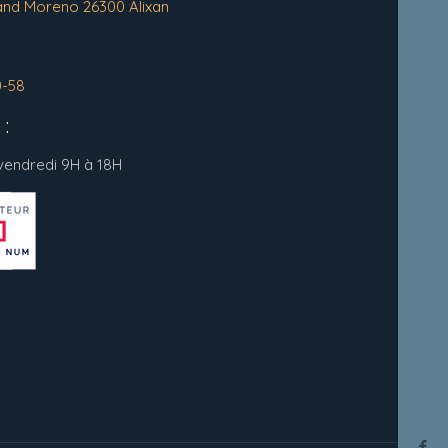
and Moreno 26300 Alixan
0-58
:
 vendredi 9H à 18H