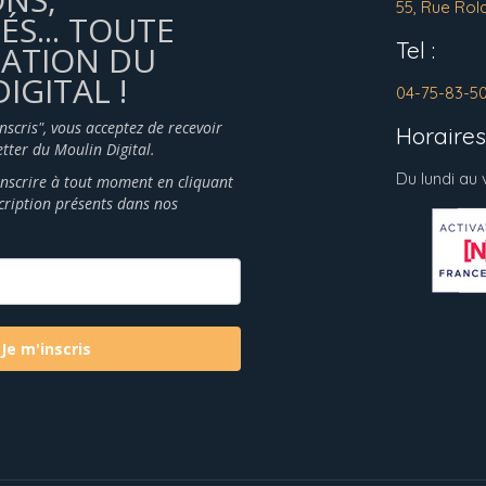
55, Rue Rol
ÉS... TOUTE
Tel :
MATION DU
IGITAL !
04-75-83-5
inscris", vous acceptez de recevoir
Horaires 
tter du Moulin Digital.
Du lundi au
nscrire à tout moment en cliquant
scription présents dans nos
Je m'inscris