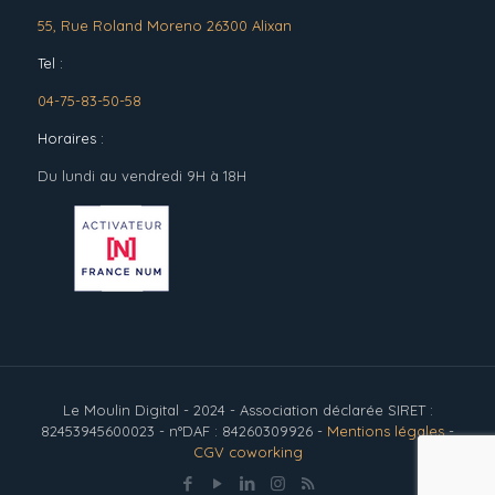
55, Rue Roland Moreno 26300 Alixan
Tel :
04-75-83-50-58
Horaires :
Du lundi au vendredi 9H à 18H
Le Moulin Digital - 2024 - Association déclarée SIRET :
82453945600023 - n°DAF : 84260309926 -
Mentions légales
-
CGV coworking