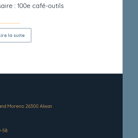
aire : 100e café-outils
Lire la suite
and Moreno 26300 Alixan
0-58