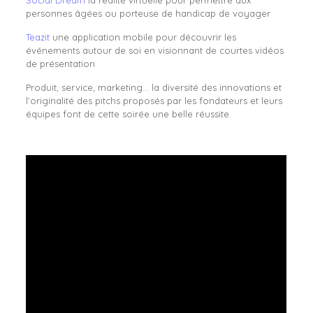
Social Dream
la réalité virtuelle pour permettre aux
personnes âgées ou porteuse de handicap de voyager
Teazit
une application mobile pour découvrir les
événements autour de soi en visionnant de courtes vidéos
de présentation
Produit, service, marketing… la diversité des innovations et
l’originalité des pitchs proposés par les fondateurs et leurs
équipes font de cette soirée une belle réussite.