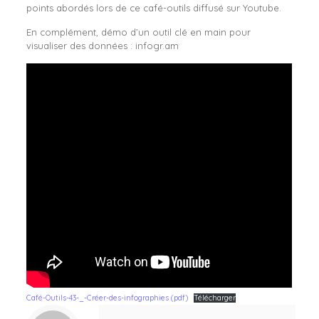
points abordés lors de ce café-outils diffusé sur Youtube.
En complément, démo d’un outil clé en main pour
visualiser des données : infogr.am
Café-Outils-43-_-Créer-des-infographies (pdf)
Télécharger