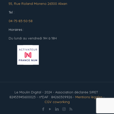
55, Rue Roland Moreno 26300 Alixan
Tel :
04-75-83-50-58
Horaires :
Du lundi au vendredi 9H à 18H
Le Moulin Digital - 2024 - Association déclarée SIRET :
82453945600023 - n°DAF : 84260309926 -
Mentions légales
-
CGV coworking