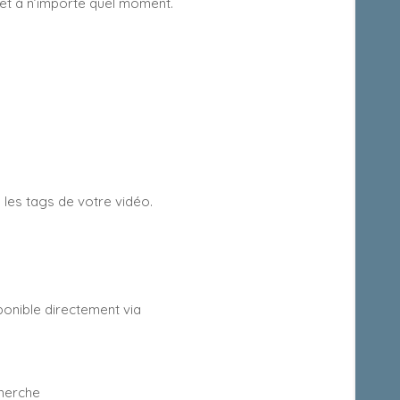
 et à n’importe quel moment.
 les tags de votre vidéo.
sponible directement via
cherche