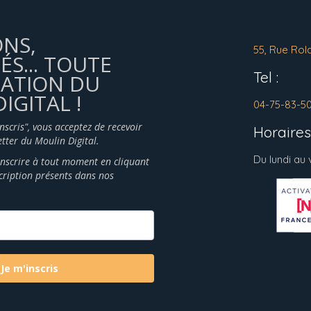
ONS,
55, Rue Rol
ÉS... TOUTE
Tel :
MATION DU
IGITAL !
04-75-83-5
inscris", vous acceptez de recevoir
Horaires 
tter du Moulin Digital.
Du lundi au
nscrire à tout moment en cliquant
scription présents dans nos
Je m'inscris