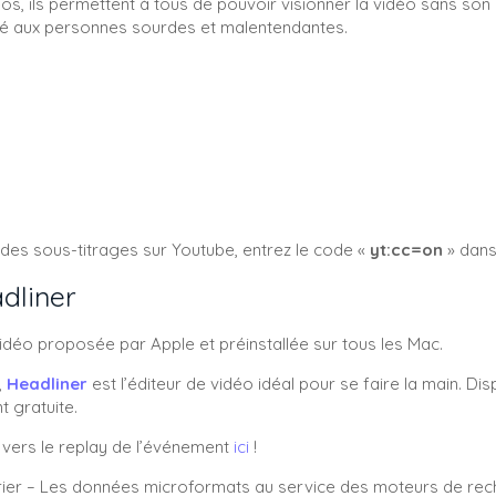
s, ils permettent à tous de pouvoir visionner la vidéo sans son
lité aux personnes sourdes et malentendantes.
 des sous-titrages sur Youtube, entrez le code «
yt:cc=on
» dans
dliner
idéo proposée par Apple et préinstallée sur tous les Mac.
,
Headliner
est l’éditeur de vidéo idéal pour se faire la main. Di
t gratuite.
n vers le replay de l’événement
ici
!
vrier – Les données microformats au service des moteurs de re