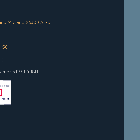
and Moreno 26300 Alixan
0-58
:
 vendredi 9H à 18H