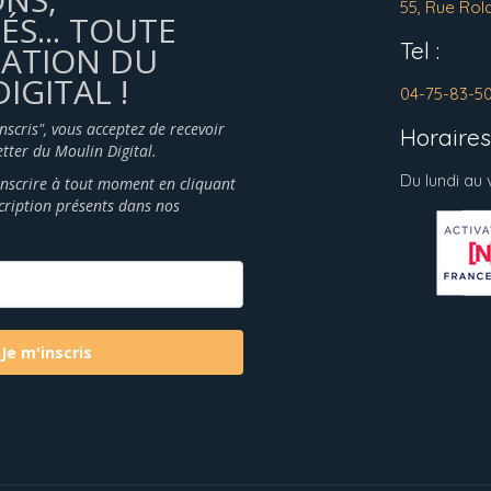
55, Rue Rol
ÉS... TOUTE
Tel :
MATION DU
IGITAL !
04-75-83-5
inscris", vous acceptez de recevoir
Horaires 
tter du Moulin Digital.
Du lundi au
nscrire à tout moment en cliquant
scription présents dans nos
Je m'inscris