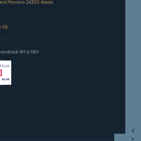
and Moreno 26300 Alixan
0-58
:
 vendredi 9H à 18H