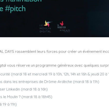
TAL DAYS rassemblent leurs forces pour créer un événement inc
igital vous réserve un programme généreux avec quelques surpri
ité (mardi 18 et mercredi 19 à 10h, 12h, 14h et 16h & jeudi 20 à 1
 ans dans les entreprises de Drôme-Ardèche (mardi 18 à 11h)
er Linkedin (mardi 18 à 16h)
s le Moulin ? (mardi 18 à 18h45)
i 19 à 11h)