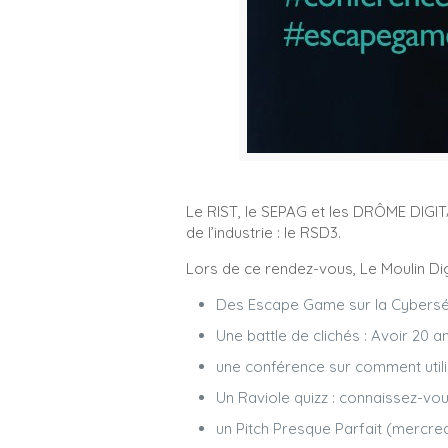
Le RIST, le SEPAG et les DRÔME DIGI
de l’industrie : le RSD3.
Lors de ce rendez-vous, Le Moulin D
Des Escape Game sur la Cybersécur
Une battle de clichés : Avoir 20
une conférence sur comment utilis
Un Raviole quizz : connaissez-vou
un Pitch Presque Parfait (mercred