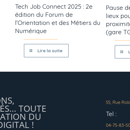
Tech Job Connect 2025 : 2e
Pause de
édition du Forum de
lieux p
l’Orientation et des Métiers du
proximit
Numérique
(gare T
Lire la suite
ONS,
55, Rue Rol
ÉS... TOUTE
Tel :
MATION DU
IGITAL !
04-75-83-5