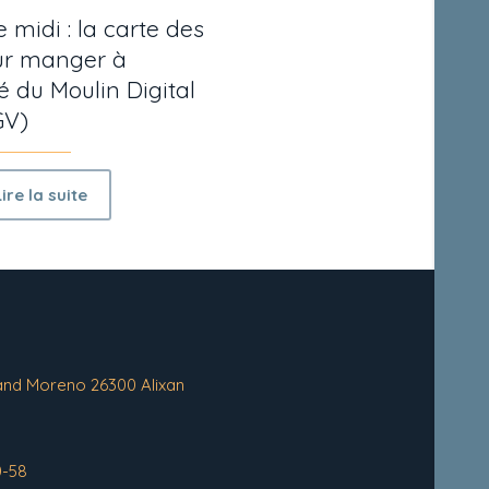
 midi : la carte des
our manger à
é du Moulin Digital
GV)
Lire la suite
and Moreno 26300 Alixan
0-58