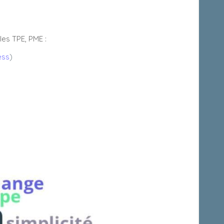
les TPE, PME :
ess
)