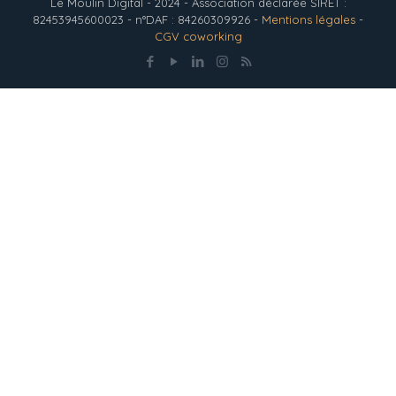
Le Moulin Digital - 2024 - Association déclarée SIRET :
82453945600023 - n°DAF : 84260309926 -
Mentions légales
-
CGV coworking