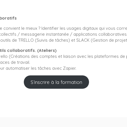
aboratifs
 me convient le mieux ? Identifier les usages digitaux qui vous cor
collectifs / messagerie instantanée / applications collaborative
utils de TRELLO (Suivis de tâches) et SLACK (Gestion de projet, 
ls collaboratifs. (Ateliers)
Trello (Créations des comptes et liaison avec les plateformes de 
aces de travail.
our automatiser les tâches avec Zapier.
S’inscrire à la formation