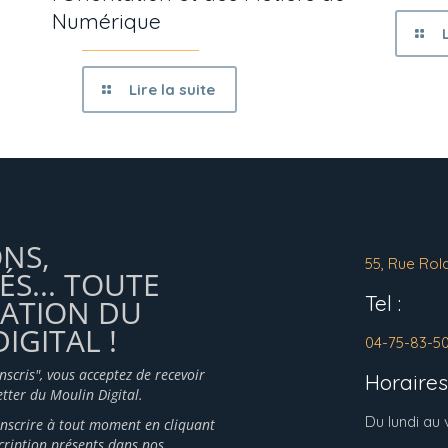
Numérique
Lire la suite
ONS,
55, Rue Rol
ÉS... TOUTE
Tel :
MATION DU
IGITAL !
04-75-83-5
inscris", vous acceptez de recevoir
Horaires 
tter du Moulin Digital.
Du lundi au
nscrire à tout moment en cliquant
scription présents dans nos