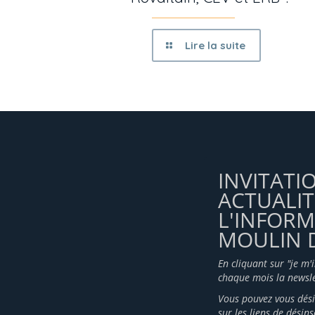
Lire la suite
INVITATI
ACTUALIT
L'INFOR
MOULIN D
En cliquant sur "je m'
chaque mois la newsle
Vous pouvez vous dési
sur les liens de désin