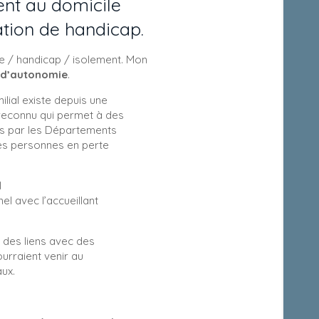
ent au domicile
ation de handicap.
ie / handicap / isolement. Mon
e d’autonomie
.
ilial existe depuis une
 reconnu qui permet à des
is par les Départements
es personnes en perte
l
 avec l’accueillant
 des liens avec des
urraient venir au
aux.