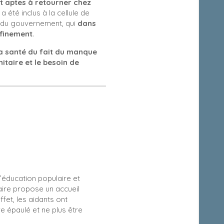
t aptes à retourner chez
a été inclus à la cellule de
» du gouvernement, qui
dans
nfinement
.
a santé du fait du manque
itaire et le besoin de
l’éducation populaire et
aire propose un accueil
ffet, les aidants ont
re épaulé et ne plus être