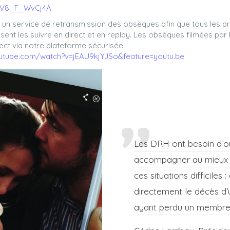
e/V8_F_WvCj4A
: un service de retransmission des obsèques afin que tous les p
sent les suivre en direct et en replay. Les obsèques filmées par
ect via notre plateforme sécurisée.
utube.com/watch?v=jEAU9kjYJSo&feature=youtu.be
Les DRH ont besoin d’ou
accompagner au mieux l
ces situations difficiles 
directement le décès d’u
ayant perdu un membre 