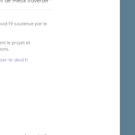
nt de Mieux traverser
ovid-19 soutenue par le
nt le projet et
ions.
er-le-deuil.fr