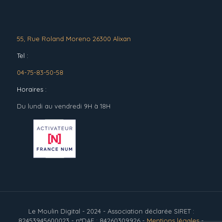
55, Rue Roland Moreno 26300 Alixan
Tel :
04-75-83-50-58
Horaires :
Du lundi au vendredi 9H à 18H
Le Moulin Digital - 2024 - Association déclarée SIRET :
82453945600023 - n°DAF : 84260309926 -
Mentions légales
-