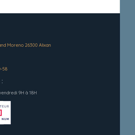
and Moreno 26300 Alixan
0-58
:
 vendredi 9H à 18H